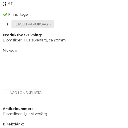
3 kr
Finns i lager
LÄGG I VARUKORG »
Produktbeskrivning:
Blomslider i ljus silverfärg, ca 20mm.
Nickelfri
LÄGG I ÖNSKELISTA
Artikelnummer:
Blomslider i ljus silverfärg
Direktlänk: