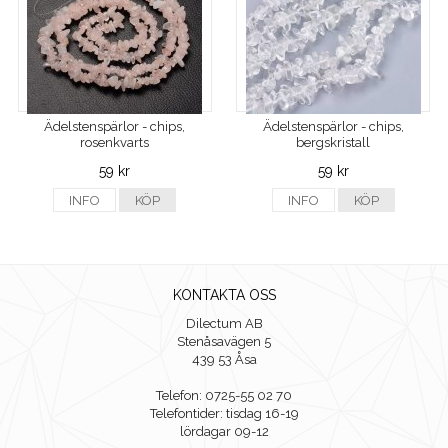
Ädelstenspärlor - chips,
Ädelstenspärlor - chips,
rosenkvarts
bergskristall
59 kr
59 kr
INFO
KÖP
INFO
KÖP
KONTAKTA OSS
Dilectum AB
Stenåsavägen 5
439 53 Åsa
Telefon: 0725-55 02 70
Telefontider: tisdag 16-19
lördagar 09-12