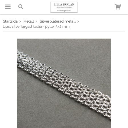
Startsida
Metall
Silverpläterad metall
Produkten har blivit tillagd i
Ljust silverfärgad kedja - pytte, 3x2 mm
varukorgen