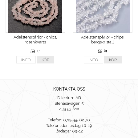
Ädelstenspärlor - chips,
Ädelstenspärlor - chips,
rosenkvarts
bergskristall
59 kr
59 kr
INFO
KÖP
INFO
KÖP
KONTAKTA OSS
Dilectum AB
Stenåsavägen 5
439 53 Åsa
Telefon: 0725-55 02 70
Telefontider: tisdag 16-19
lördagar 09-12