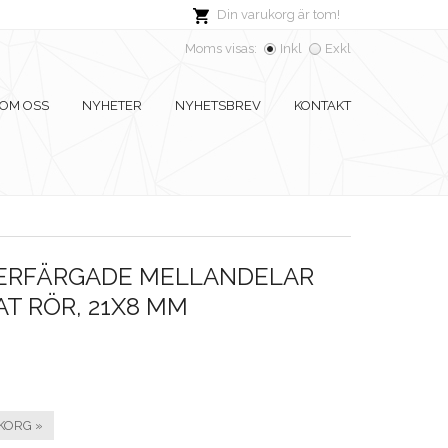
Din varukorg är tom!
Moms visas:
Inkl
Exkl
OM OSS
NYHETER
NYHETSBREV
KONTAKT
VERFÄRGADE MELLANDELAR
T RÖR, 21X8 MM
KORG »