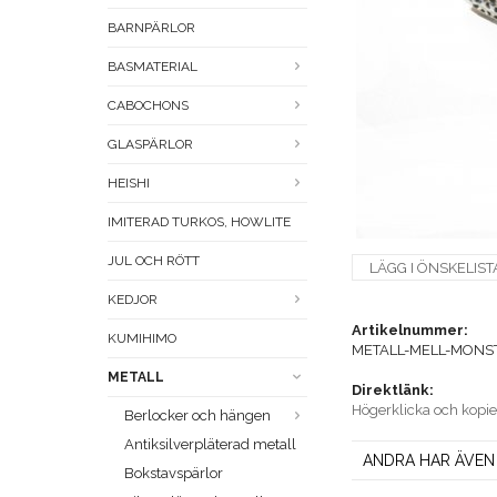
BARNPÄRLOR
BASMATERIAL
CABOCHONS
GLASPÄRLOR
HEISHI
IMITERAD TURKOS, HOWLITE
JUL OCH RÖTT
LÄGG I ÖNSKELIST
KEDJOR
Artikelnummer:
KUMIHIMO
METALL-MELL-MONST
METALL
Direktlänk:
Högerklicka och kopi
Berlocker och hängen
Antiksilverpläterad metall
ANDRA HAR ÄVEN
Bokstavspärlor