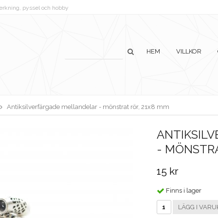
lverkning, pyssel och hobby
HEM
VILLKOR
Antiksilverfärgade mellandelar - mönstrat rör, 21x8 mm
ANTIKSIL
- MÖNSTRA
15 kr
Finns i lager
LÄGG I VARU