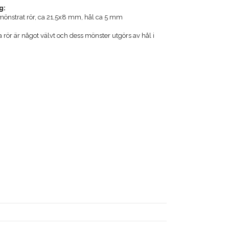
g:
t mönstrat rör, ca 21,5x8 mm, hål ca 5 mm
rör är något välvt och dess mönster utgörs av hål i