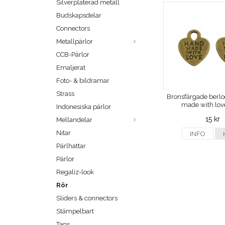
Silverpläterad metall
Budskapsdelar
Connectors
Metallpärlor
CCB-Pärlor
Emaljerat
Foto- & bildramar
Strass
Bronsfärgade berlo
made with love
Indonesiska pärlor
15 kr
Mellandelar
Nitar
INFO
Pärlhattar
Pärlor
Regaliz-look
Rör
Sliders & connectors
Stämpelbart
Tags