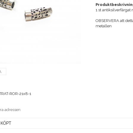
Produktbeskrivnin
1 st antiksilverfärga
OBSERVERA att detta 
metallen
A
RAT-ROR-21x8-1
era adressen
 KÖPT