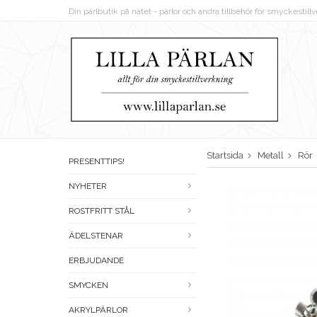
Din pärlbutik på nätet - pärlor och andra tillbehör för smyckestil
Startsida
Metall
Rör
PRESENTTIPS!
NYHETER
ROSTFRITT STÅL
ÄDELSTENAR
ERBJUDANDE
SMYCKEN
AKRYLPÄRLOR