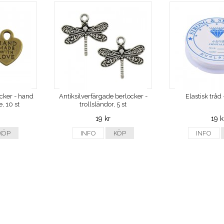
cker - hand
Antiksilverfärgade berlocker -
Elastisk trå
, 10 st
trollsländor, 5 st
19 kr
19 k
KÖP
INFO
KÖP
INFO