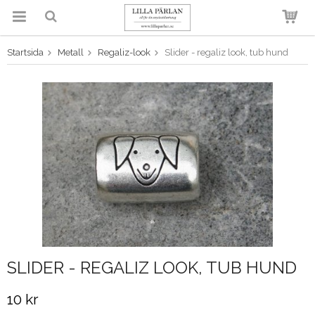
Startsida
Metall
Regaliz-look
Slider - regaliz look, tub hund
Produkten har blivit tillagd i
varukorgen
SLIDER - REGALIZ LOOK, TUB HUND
10 kr