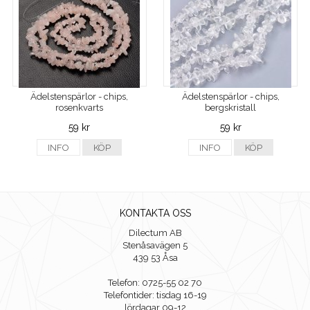
Ädelstenspärlor - chips,
Ädelstenspärlor - chips,
rosenkvarts
bergskristall
59 kr
59 kr
INFO
KÖP
INFO
KÖP
KONTAKTA OSS
Dilectum AB
Stenåsavägen 5
439 53 Åsa
Telefon: 0725-55 02 70
Telefontider: tisdag 16-19
lördagar 09-12