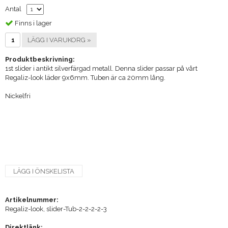
Antal
Finns i lager
LÄGG I VARUKORG »
Produktbeskrivning:
1st slider i antikt silverfärgad metall. Denna slider passar på vårt
Regaliz-look läder 9x6mm. Tuben är ca 20mm lång.
Nickelfri
LÄGG I ÖNSKELISTA
Artikelnummer:
Regaliz-look, slider-Tub-2-2-2-2-3
Direktlänk: