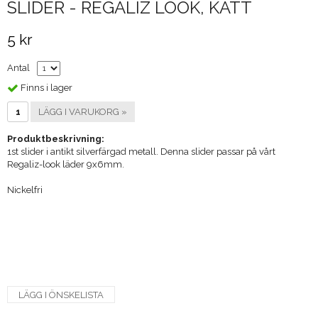
SLIDER - REGALIZ LOOK, KATT
5 kr
Antal
Finns i lager
LÄGG I VARUKORG »
Produktbeskrivning:
1st slider i antikt silverfärgad metall. Denna slider passar på vårt
Regaliz-look läder 9x6mm.
Nickelfri
LÄGG I ÖNSKELISTA