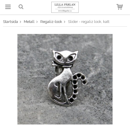
Startsida
Metall
Regaliz-look
Slider - regaliz look, katt
Produkten har blivit tillagd i
varukorgen