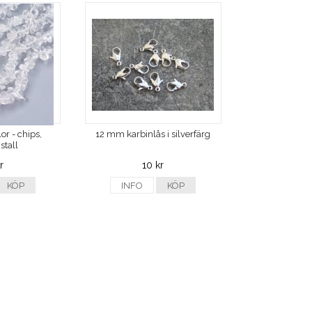
or - chips,
12 mm karbinlås i silverfärg
stall
r
10 kr
KÖP
INFO
KÖP