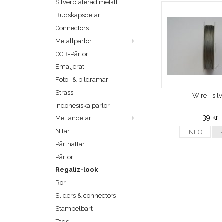
Silverpläterad metall
Budskapsdelar
Connectors
Metallpärlor
CCB-Pärlor
Emaljerat
Foto- & bildramar
Strass
Wire - sil
Indonesiska pärlor
39 kr
Mellandelar
Nitar
INFO
Pärlhattar
Pärlor
Regaliz-look
Rör
Sliders & connectors
Stämpelbart
Tags