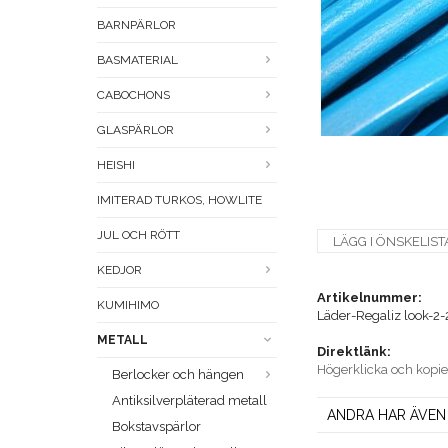
BARNPÄRLOR
BASMATERIAL
CABOCHONS
GLASPÄRLOR
HEISHI
IMITERAD TURKOS, HOWLITE
JUL OCH RÖTT
LÄGG I ÖNSKELIST
KEDJOR
Artikelnummer:
KUMIHIMO
Läder-Regaliz look-2-
METALL
Direktlänk:
Högerklicka och kopi
Berlocker och hängen
Antiksilverpläterad metall
ANDRA HAR ÄVEN
Bokstavspärlor