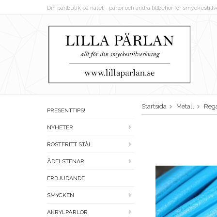
Din pärlbutik på nätet - pärlor och andra tillbehör för smyckestil
Startsida
Metall
Rega
PRESENTTIPS!
NYHETER
ROSTFRITT STÅL
ÄDELSTENAR
ERBJUDANDE
SMYCKEN
AKRYLPÄRLOR