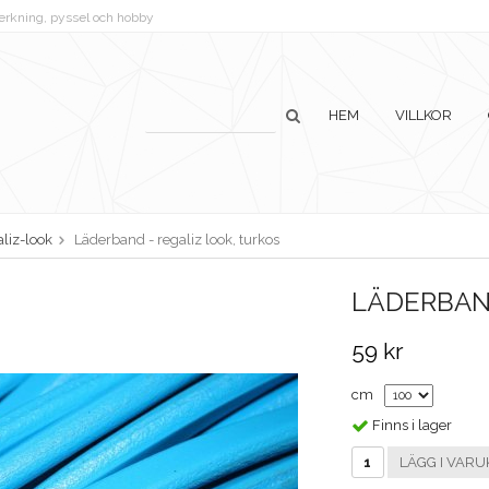
lverkning, pyssel och hobby
HEM
VILLKOR
liz-look
Läderband - regaliz look, turkos
LÄDERBAND
59 kr
cm
Finns i lager
LÄGG I VARU