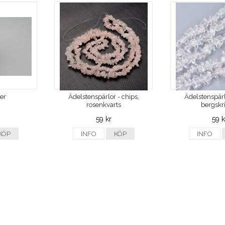
ver
Ädelstenspärlor - chips,
Ädelstenspärl
rosenkvarts
bergskri
59 kr
59 k
KÖP
INFO
KÖP
INFO