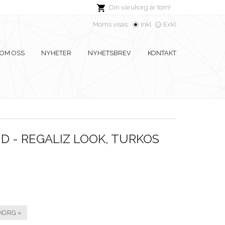
Din varukorg är tom!
Moms visas:
Inkl
Exkl
OM OSS
NYHETER
NYHETSBREV
KONTAKT
 - REGALIZ LOOK, TURKOS
KORG »