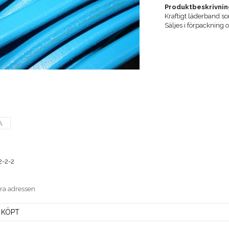
Produktbeskrivnin
Kraftigt läderband 
Säljes i förpackning
A
2-2-2
era adressen
 KÖPT