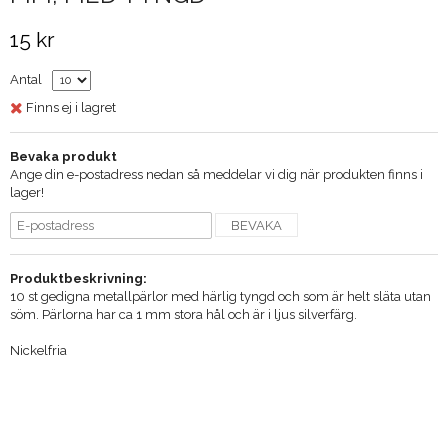
15 kr
Antal
Finns ej i lagret
Bevaka produkt
Ange din e-postadress nedan så meddelar vi dig när produkten finns i
lager!
BEVAKA
Produktbeskrivning:
10 st gedigna metallpärlor med härlig tyngd och som är helt släta utan
söm. Pärlorna har ca 1 mm stora hål och är i ljus silverfärg.
Nickelfria