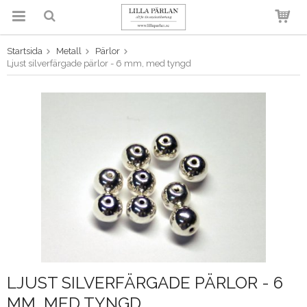
Startsida
Metall
Pärlor
Produkten har blivit tillagd i
Ljust silverfärgade pärlor - 6 mm, med tyngd
varukorgen
LJUST SILVERFÄRGADE PÄRLOR - 6
MM, MED TYNGD