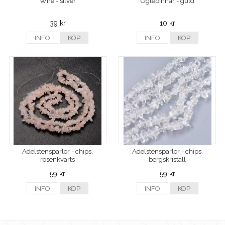
Wire - silver
Öglepinnar - guld
39 kr
10 kr
INFO
KÖP
INFO
KÖP
Ädelstenspärlor - chips,
Ädelstenspärlor - chips,
rosenkvarts
bergskristall
59 kr
59 kr
INFO
KÖP
INFO
KÖP