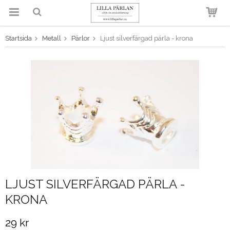
Startsida
Metall
Pärlor
Ljust silverfärgad pärla - krona
Produkten har blivit tillagd i
varukorgen
LJUST SILVERFÄRGAD PÄRLA -
KRONA
29 kr