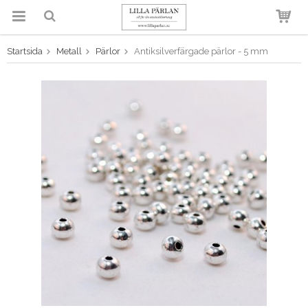
Startsida
Metall
Pärlor
Antiksilverfärgade pärlor - 5 mm
Produkten har blivit tillagd i
varukorgen