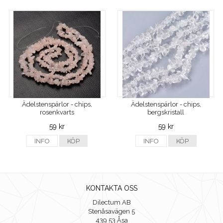
Ädelstenspärlor - chips,
Ädelstenspärlor - chips,
rosenkvarts
bergskristall
59 kr
59 kr
INFO
KÖP
INFO
KÖP
KONTAKTA OSS
Dilectum AB
Stenåsavägen 5
439 53 Åsa