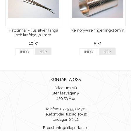
Hattpinnar - ljus silver, långa
Memorywire fingerring-20mm
och kraftiga, 70 mm
10 kr
5 kr
INFO
KÖP
INFO
KÖP
KONTAKTA OSS
Dilectum AB
Stenåsavägen 5
439 53 Åsa
Telefon: 0725-55 02 70
Telefontider: tisdag 16-19
lördagar 09-12
E-post: info@lillaparlan.se