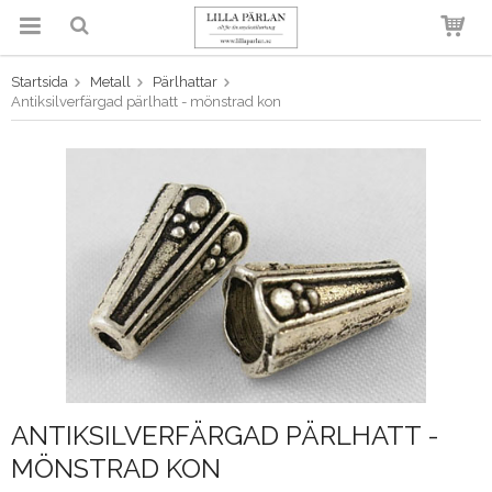
Startsida
Metall
Pärlhattar
Produkten har blivit tillagd i
Antiksilverfärgad pärlhatt - mönstrad kon
varukorgen
ANTIKSILVERFÄRGAD PÄRLHATT -
MÖNSTRAD KON