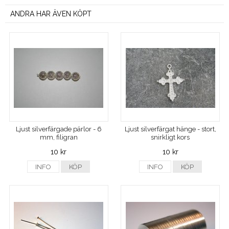
ANDRA HAR ÄVEN KÖPT
Ljust silverfärgade pärlor - 6
Ljust silverfärgat hänge - stort,
mm, filigran
snirkligt kors
10 kr
10 kr
INFO
KÖP
INFO
KÖP