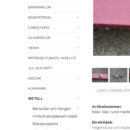
BARNPÄRLOR
BASMATERIAL
CABOCHONS
GLASPÄRLOR
HEISHI
IMITERAD TURKOS, HOWLITE
JUL OCH RÖTT
KEDJOR
KUMIHIMO
LÄGG I ÖNSKELIST
METALL
Artikelnummer:
Berlocker och hängen
Nitar-Slät, rund med
Antiksilverpläterad metall
Direktlänk:
Bokstavspärlor
Högerklicka och kopi