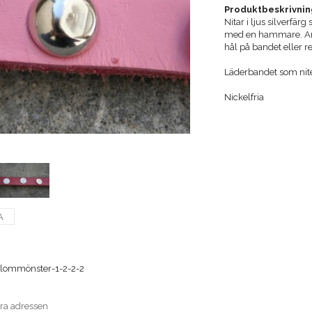
Produktbeskrivnin
Nitar i ljus silverfär
med en hammare. Anvä
hål på bandet eller r
Läderbandet som niten
Nickelfria
A
blommönster-1-2-2-2
era adressen