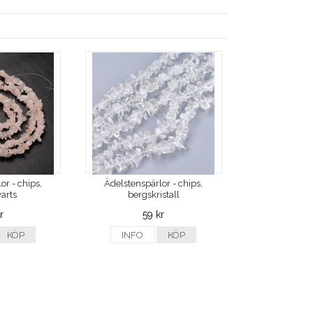
or - chips,
Ädelstenspärlor - chips,
arts
bergskristall
r
59 kr
KÖP
INFO
KÖP