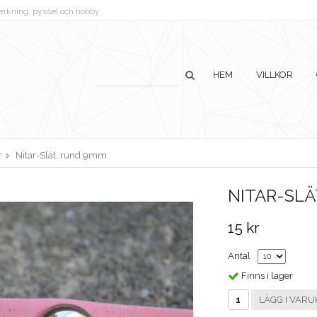
lverkning, pyssel och hobby
HEM
VILLKOR
r
Nitar-Slät, rund 9mm
NITAR-SLÄ
15 kr
Antal
Finns i lager
LÄGG I VARU