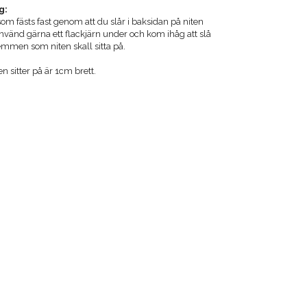
g:
g som fästs fast genom att du slår i baksidan på niten
nd gärna ett flackjärn under och kom ihåg att slå
emmen som niten skall sitta på.
 sitter på är 1cm brett.