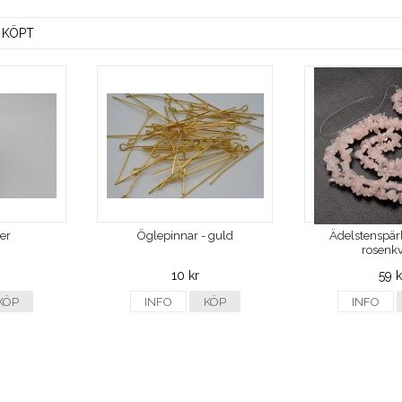
 KÖPT
ver
Öglepinnar - guld
Ädelstenspärl
rosenkv
10 kr
59 k
KÖP
INFO
KÖP
INFO