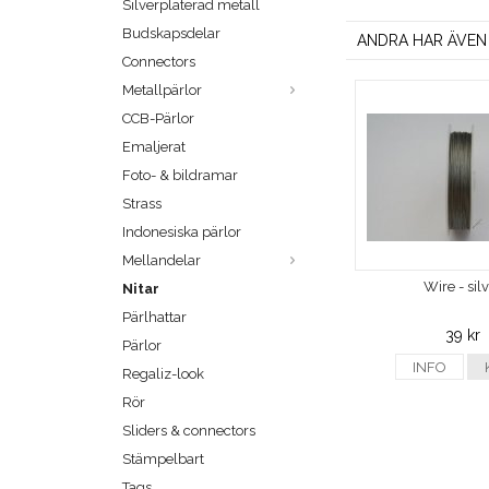
Silverpläterad metall
Budskapsdelar
ANDRA HAR ÄVEN
Connectors
Metallpärlor
CCB-Pärlor
Emaljerat
Foto- & bildramar
Strass
Indonesiska pärlor
Mellandelar
Wire - sil
Nitar
Pärlhattar
39 kr
Pärlor
INFO
Regaliz-look
Rör
Sliders & connectors
Stämpelbart
Tags