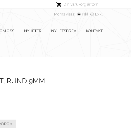
Din varukorg är tom!
Moms visas:
Inkl
Exkl
OM OSS
NYHETER
NYHETSBREV
KONTAKT
T, RUND 9MM
KORG »