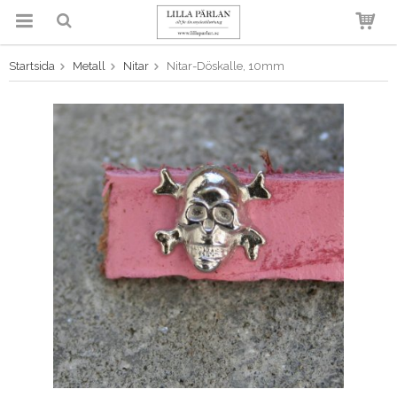
Startsida
Metall
Nitar
Nitar-Döskalle, 10mm
Produkten har blivit tillagd i
varukorgen