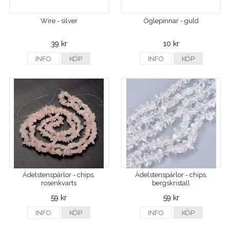
Wire - silver
Öglepinnar - guld
39 kr
10 kr
INFO
KÖP
INFO
KÖP
Ädelstenspärlor - chips,
Ädelstenspärlor - chips,
rosenkvarts
bergskristall
59 kr
59 kr
INFO
KÖP
INFO
KÖP