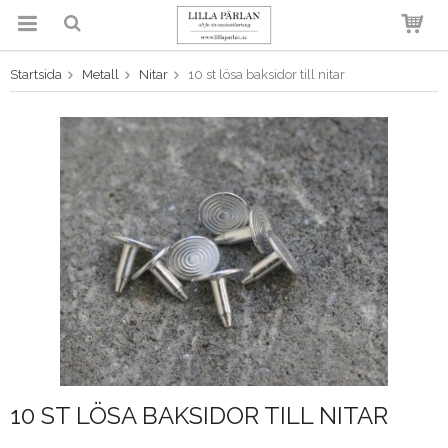
Startsida
Metall
Nitar
10 st lösa baksidor till nitar
Produkten har blivit tillagd i
varukorgen
10 ST LÖSA BAKSIDOR TILL NITAR