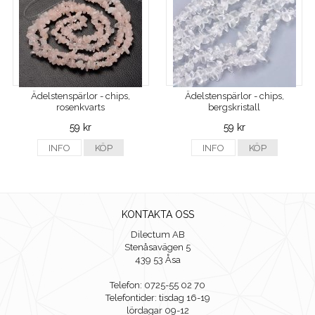
Ädelstenspärlor - chips,
Ädelstenspärlor - chips,
rosenkvarts
bergskristall
59 kr
59 kr
INFO
KÖP
INFO
KÖP
KONTAKTA OSS
Dilectum AB
Stenåsavägen 5
439 53 Åsa
Telefon: 0725-55 02 70
Telefontider: tisdag 16-19
lördagar 09-12