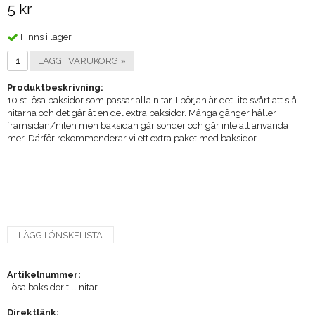
5 kr
Finns i lager
LÄGG I VARUKORG »
Produktbeskrivning:
10 st lösa baksidor som passar alla nitar. I början är det lite svårt att slå i
nitarna och det går åt en del extra baksidor. Många gånger håller
framsidan/niten men baksidan går sönder och går inte att använda
mer. Därför rekommenderar vi ett extra paket med baksidor.
LÄGG I ÖNSKELISTA
Artikelnummer:
Lösa baksidor till nitar
Direktlänk: