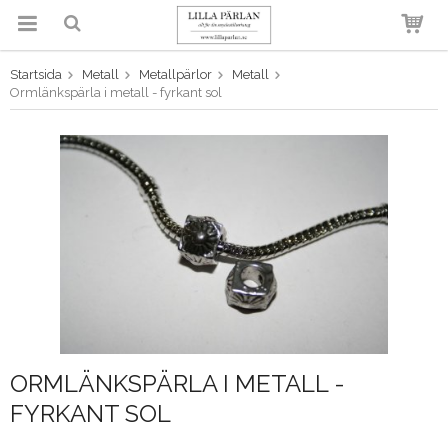
Startsida
Metall
Metallpärlor
Metall
Produkten har blivit tillagd i
Ormlänkspärla i metall - fyrkant sol
varukorgen
ORMLÄNKSPÄRLA I METALL -
FYRKANT SOL