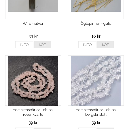
Wire - silver
Öglepinnar - guld
39 kr
10 kr
INFO
KÖP
INFO
KÖP
Ädelstenspärlor - chips,
Ädelstenspärlor - chips,
rosenkvarts
bergskristall
59 kr
59 kr