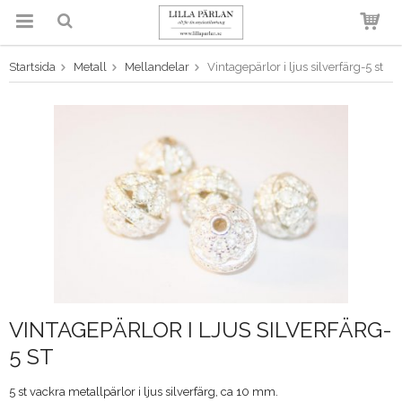
Startsida
Metall
Mellandelar
Vintagepärlor i ljus silverfärg-5 st
Produkten har blivit tillagd i
varukorgen
VINTAGEPÄRLOR I LJUS SILVERFÄRG-
5 ST
5 st vackra metallpärlor i ljus silverfärg, ca 10 mm.