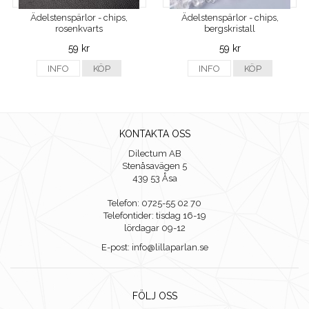
Ädelstenspärlor - chips,
Ädelstenspärlor - chips,
rosenkvarts
bergskristall
59 kr
59 kr
INFO
KÖP
INFO
KÖP
KONTAKTA OSS
Dilectum AB
Stenåsavägen 5
439 53 Åsa
Telefon: 0725-55 02 70
Telefontider: tisdag 16-19
lördagar 09-12
E-post: info@lillaparlan.se
FÖLJ OSS