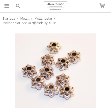
Startsida
Metall
Mellandelar
Produkten har blivit tillagd i
Mellandelar-Antika stjärndaisy, 10 st
varukorgen