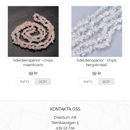
Ädelstenspärlor - chips,
Ädelstenspärlor - chips,
rosenkvarts
bergskristall
59 kr
59 kr
INFO
KÖP
INFO
KÖP
KONTAKTA OSS
Dilectum AB
Stenåsavägen 5
439 53 Åsa