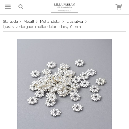
Startsida
Metall
Mellandelar
Ljus silver
Produkten har blivit tillagd i
Ljust silverfärgade mellandelar - daisy, 6 mm
varukorgen