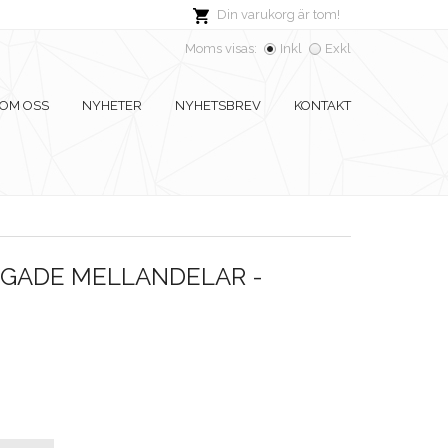
Din varukorg är tom!
Moms visas:
Inkl
Exkl
OM OSS
NYHETER
NYHETSBREV
KONTAKT
GADE MELLANDELAR -