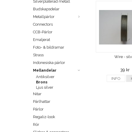
Silverpläterad metall
Budskapsdelar
Metallpärlor
Connectors
CCB-Pärlor
Emaljerat
Foto- & bildramar
Strass
Wire - sil
Indonesiska pärlor
39 kr
Mellandelar
Antiksilver
INFO
Brons
Ljus silver
Nitar
Pärlhattar
Pärlor
Regaliz-look
Rör