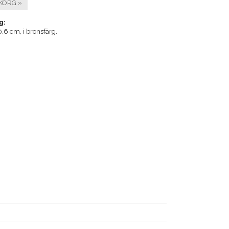
KORG »
g:
0,6 cm, i bronsfärg.