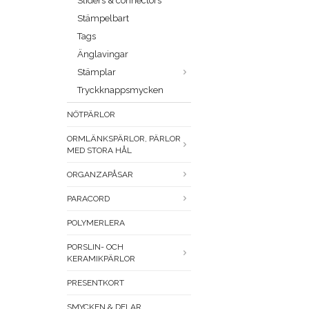
Sliders & connectors
Stämpelbart
Tags
Änglavingar
Stämplar
Tryckknappsmycken
NÖTPÄRLOR
ORMLÄNKSPÄRLOR, PÄRLOR
MED STORA HÅL
ORGANZAPÅSAR
PARACORD
POLYMERLERA
PORSLIN- OCH
KERAMIKPÄRLOR
PRESENTKORT
SMYCKEN & DELAR