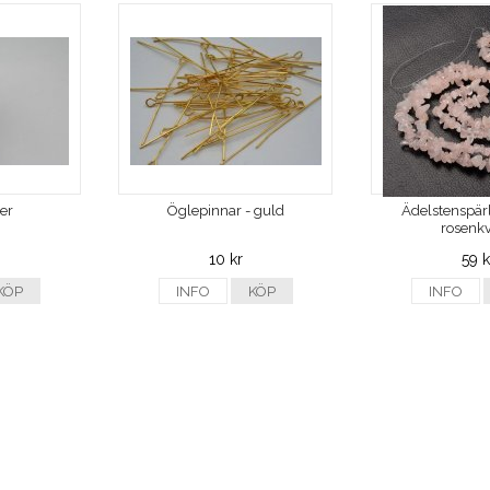
ver
Öglepinnar - guld
Ädelstenspärl
rosenkv
10 kr
59 k
KÖP
INFO
KÖP
INFO