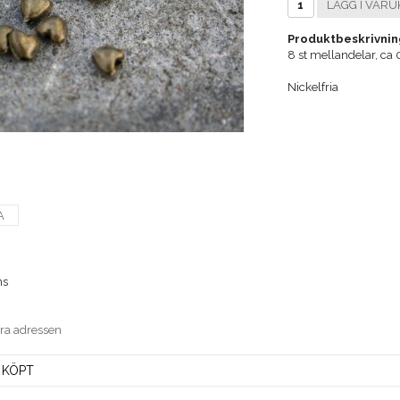
LÄGG I VARU
Produktbeskrivnin
8 st mellandelar, ca 
Nickelfria
A
ns
era adressen
 KÖPT