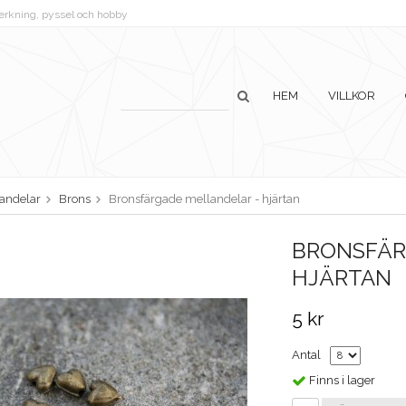
lverkning, pyssel och hobby
HEM
VILLKOR
andelar
Brons
Bronsfärgade mellandelar - hjärtan
BRONSFÄR
HJÄRTAN
5 kr
Antal
Finns i lager