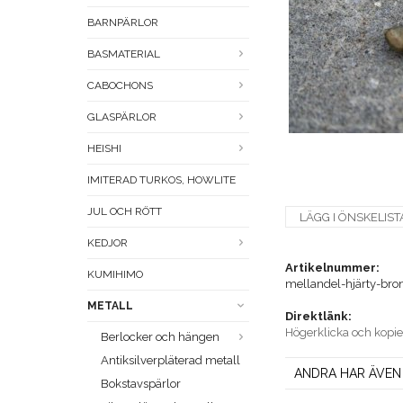
BARNPÄRLOR
BASMATERIAL
CABOCHONS
GLASPÄRLOR
HEISHI
IMITERAD TURKOS, HOWLITE
JUL OCH RÖTT
LÄGG I ÖNSKELIST
KEDJOR
Artikelnummer:
KUMIHIMO
mellandel-hjärty-bro
METALL
Direktlänk:
Högerklicka och kopi
Berlocker och hängen
Antiksilverpläterad metall
ANDRA HAR ÄVEN
Bokstavspärlor