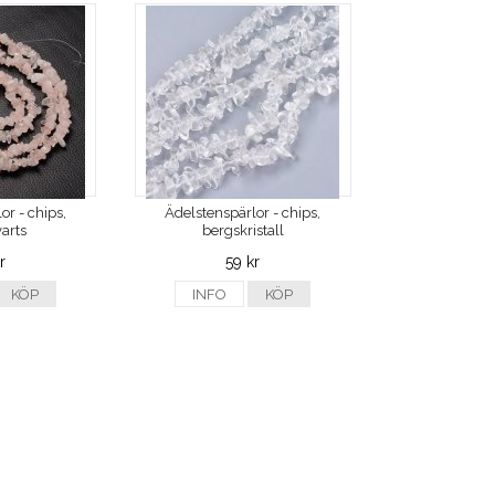
or - chips,
Ädelstenspärlor - chips,
arts
bergskristall
r
59 kr
KÖP
INFO
KÖP