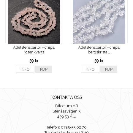
Ädelstenspärlor - chips,
Ädelstenspärlor - chips,
rosenkvarts
bergskristall
59 kr
59 kr
INFO
KÖP
INFO
KÖP
KONTAKTA OSS
Dilectum AB
Stenåsavägen 5
439 53 Åsa
Telefon: 0725-55 02 70
Telefontider: tisdag 16-19