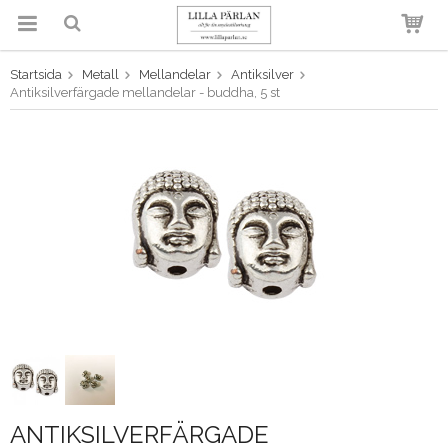
Startsida
Metall
Mellandelar
Antiksilver
Produkten har blivit tillagd i
Antiksilverfärgade mellandelar - buddha, 5 st
varukorgen
ANTIKSILVERFÄRGADE