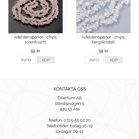
Ädelstenspärlor - chips,
Ädelstenspärlor - chips,
rosenkvarts
bergskristall
59 kr
59 kr
INFO
KÖP
INFO
KÖP
KONTAKTA OSS
Dilectum AB
Stenåsavägen 5
439 53 Åsa
Telefon: 0725-55 02 70
Telefontider: tisdag 16-19
lördagar 09-12