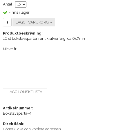
Antal
Finns i lager
LÄGG I VARUKORG »
Produktbeskrivning:
10 st bokstavspärlor i antik silverfärg, ca 6x7mm.
Nickelfri
LÄGG I ÖNSKELISTA
Artikelnummer:
Bokstavspärla-K
Direktlänk:
Högerklicka och kopiera adressen