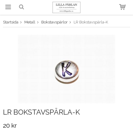
Startsida
Metall
Bokstavspärlor
LR Bokstavspärla-K
Produkten har blivit tillagd i
varukorgen
LR BOKSTAVSPÄRLA-K
20 kr