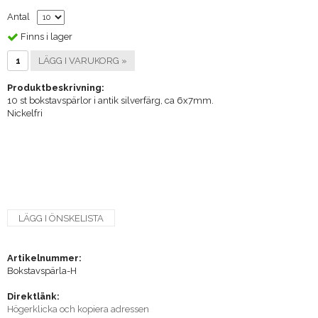
Antal
Finns i lager
LÄGG I VARUKORG »
Produktbeskrivning:
10 st bokstavspärlor i antik silverfärg, ca 6x7mm.
Nickelfri
LÄGG I ÖNSKELISTA
Artikelnummer:
Bokstavspärla-H
Direktlänk:
Högerklicka och kopiera adressen