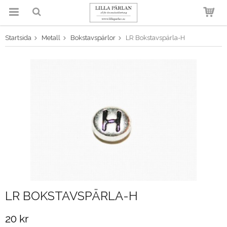
Startsida
Metall
Bokstavspärlor
LR Bokstavspärla-H
Produkten har blivit tillagd i
varukorgen
LR BOKSTAVSPÄRLA-H
20 kr