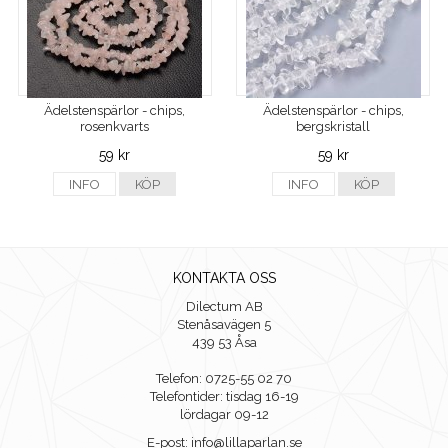
Ädelstenspärlor - chips,
Ädelstenspärlor - chips,
rosenkvarts
bergskristall
59 kr
59 kr
INFO
KÖP
INFO
KÖP
KONTAKTA OSS
Dilectum AB
Stenåsavägen 5
439 53 Åsa
Telefon: 0725-55 02 70
Telefontider: tisdag 16-19
lördagar 09-12
E-post: info@lillaparlan.se