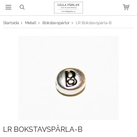
Startsida
Metall
Bokstavspärlor
LR Bokstavspärla-B
Produkten har blivit tillagd i
varukorgen
LR BOKSTAVSPÄRLA-B