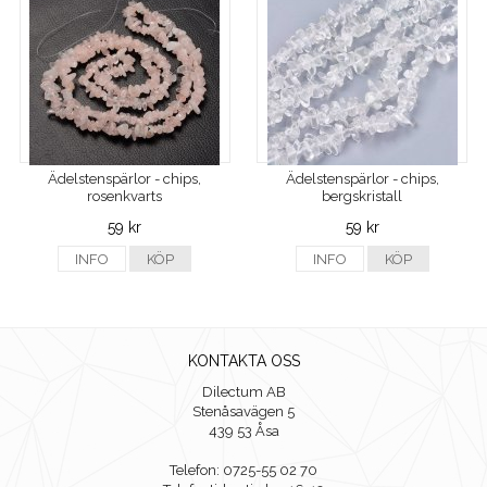
Ädelstenspärlor - chips,
Ädelstenspärlor - chips,
rosenkvarts
bergskristall
59 kr
59 kr
INFO
KÖP
INFO
KÖP
KONTAKTA OSS
Dilectum AB
Stenåsavägen 5
439 53 Åsa
Telefon: 0725-55 02 70