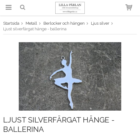
Startsida
Metall
Berlocker och hängen
Ljus silver
Produkten har blivit tillagd i
Ljust silverfärgat hänge - ballerina
varukorgen
LJUST SILVERFÄRGAT HÄNGE -
BALLERINA