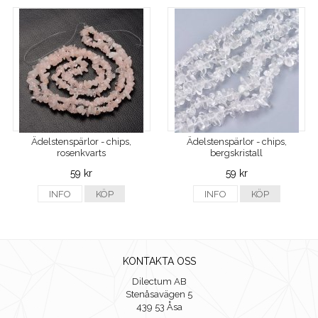
Ädelstenspärlor - chips,
Ädelstenspärlor - chips,
rosenkvarts
bergskristall
59 kr
59 kr
INFO
KÖP
INFO
KÖP
KONTAKTA OSS
Dilectum AB
Stenåsavägen 5
439 53 Åsa