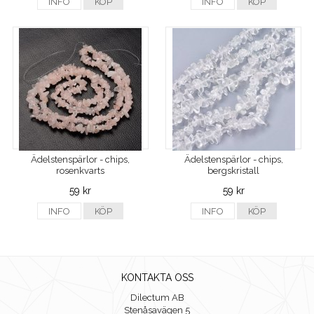
INFO
KÖP
INFO
KÖP
Ädelstenspärlor - chips,
Ädelstenspärlor - chips,
rosenkvarts
bergskristall
59 kr
59 kr
INFO
KÖP
INFO
KÖP
KONTAKTA OSS
Dilectum AB
Stenåsavägen 5