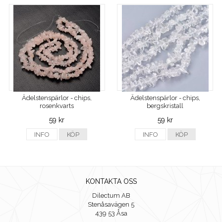
Ädelstenspärlor - chips,
Ädelstenspärlor - chips,
rosenkvarts
bergskristall
59 kr
59 kr
INFO
KÖP
INFO
KÖP
KONTAKTA OSS
Dilectum AB
Stenåsavägen 5
439 53 Åsa