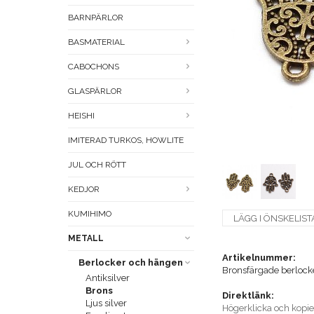
BARNPÄRLOR
BASMATERIAL
CABOCHONS
GLASPÄRLOR
HEISHI
IMITERAD TURKOS, HOWLITE
JUL OCH RÖTT
KEDJOR
KUMIHIMO
LÄGG I ÖNSKELIST
METALL
Artikelnummer:
Berlocker och hängen
Bronsfärgade berlock
Antiksilver
Brons
Direktlänk:
Ljus silver
Högerklicka och kopi