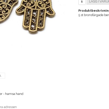
LÄGG I VARU
Produktbeskrivnin
5 st bronsfärgade be
A
er - hamsa hand
era adressen