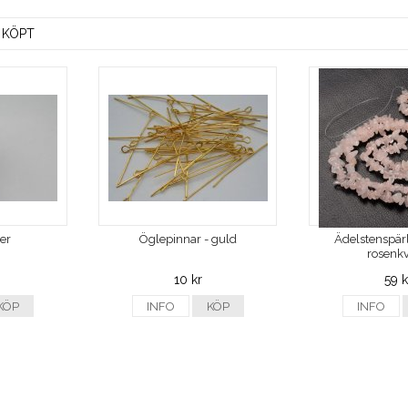
 KÖPT
ver
Öglepinnar - guld
Ädelstenspärl
rosenkv
10 kr
59 k
KÖP
INFO
KÖP
INFO