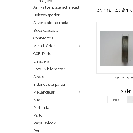
Emaljerat
Antiksilverpläterad metall
ANDRA HAR ÄVEN
Bokstavspärlor
Silverpläterad metall
Budskapsdelar
Connectors
Metallpärlor
CCB-Pärlor
Emaljerat
Foto- & bildramar
Strass
Wire - sil
Indonesiska pärlor
39 kr
Mellandelar
Nitar
INFO
Pärlhattar
Pärlor
Regaliz-look
Rör