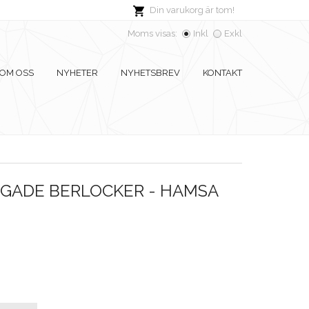
Din varukorg är tom!
Moms visas:
Inkl
Exkl
OM OSS
NYHETER
NYHETSBREV
KONTAKT
GADE BERLOCKER - HAMSA