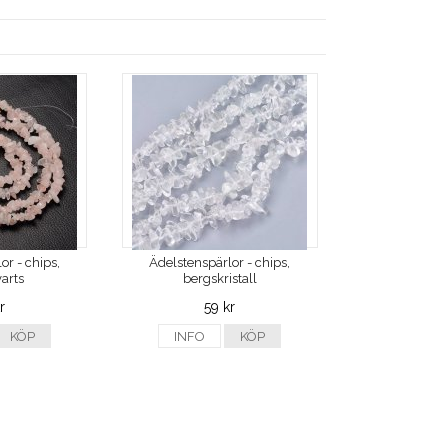
or - chips,
Ädelstenspärlor - chips,
arts
bergskristall
r
59 kr
KÖP
INFO
KÖP