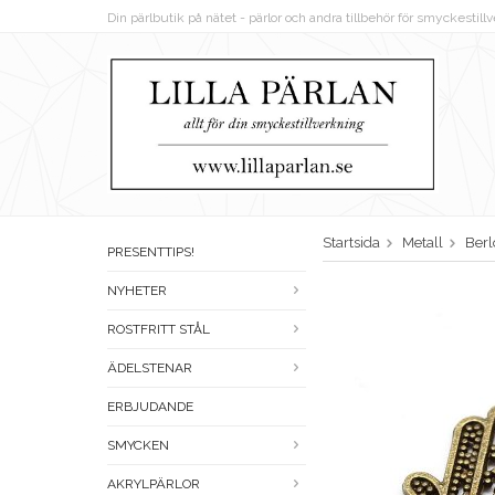
Din pärlbutik på nätet - pärlor och andra tillbehör för smyckestil
Startsida
Metall
Berl
PRESENTTIPS!
NYHETER
ROSTFRITT STÅL
ÄDELSTENAR
ERBJUDANDE
SMYCKEN
AKRYLPÄRLOR