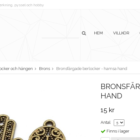
lverkning, pyssel och hobby
HEM
VILLKOR
ocker och hängen
Brons
Bronsfärgade berlocker - hamsa hand
BRONSFÄR
HAND
15 kr
Antal
Finns i lager