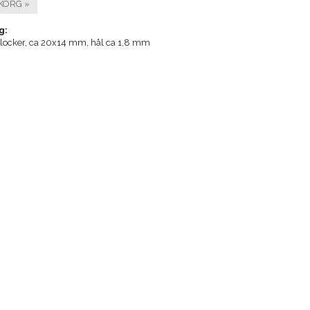
KORG »
g:
rlocker, ca 20x14 mm, hål ca 1,8 mm