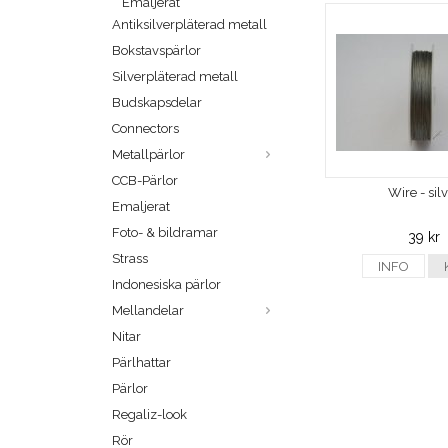
Emaljerat
Antiksilverpläterad metall
Bokstavspärlor
Silverpläterad metall
Budskapsdelar
Connectors
Metallpärlor
CCB-Pärlor
Wire - sil
Emaljerat
Foto- & bildramar
39 kr
Strass
INFO
Indonesiska pärlor
Mellandelar
Nitar
Pärlhattar
Pärlor
Regaliz-look
Rör