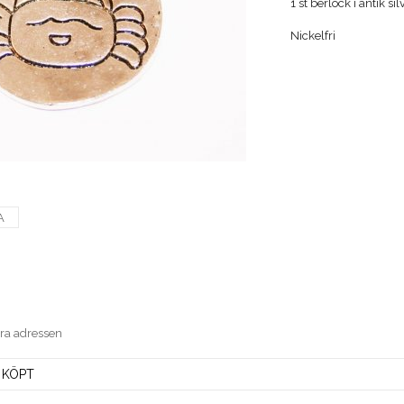
1 st berlock i antik s
Nickelfri
A
era adressen
 KÖPT