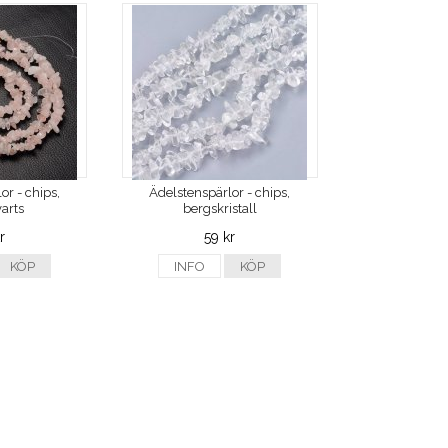
or - chips,
Ädelstenspärlor - chips,
arts
bergskristall
r
59 kr
KÖP
INFO
KÖP