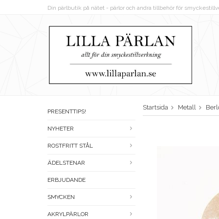
Din pärlbutik på nätet - pärlor och andra tillbehör för smyckestil
Startsida
Metall
Berl
PRESENTTIPS!
NYHETER
ROSTFRITT STÅL
ÄDELSTENAR
ERBJUDANDE
SMYCKEN
AKRYLPÄRLOR