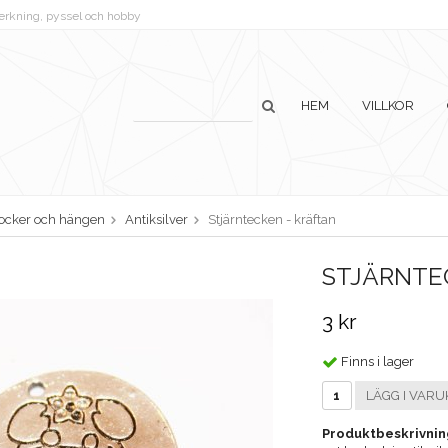
lverkning, pyssel och hobby
HEM
VILLKOR
ocker och hängen
Antiksilver
Stjärntecken - kräftan
STJÄRNTE
3 kr
Finns i lager
LÄGG I VARU
Produktbeskrivnin