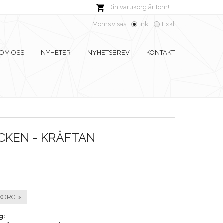
Din varukorg är tom!
Moms visas:
Inkl
Exkl
OM OSS
NYHETER
NYHETSBREV
KONTAKT
CKEN - KRÄFTAN
KORG »
g: