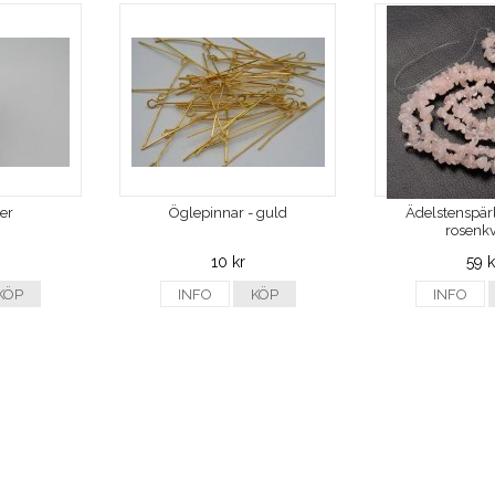
ver
Öglepinnar - guld
Ädelstenspärl
rosenkv
10 kr
59 k
KÖP
INFO
KÖP
INFO