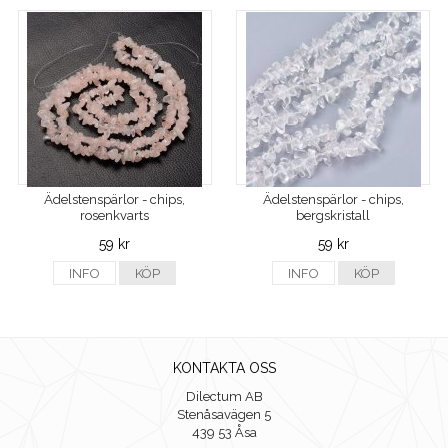
Ädelstenspärlor - chips,
Ädelstenspärlor - chips,
rosenkvarts
bergskristall
59 kr
59 kr
INFO
KÖP
INFO
KÖP
KONTAKTA OSS
Dilectum AB
Stenåsavägen 5
439 53 Åsa