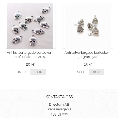
Antiksilverfärgade berlocker -
Antiksilverfärgade berlocker -
små döskallar, 20 st
julgran, 5 st
20 kr
15 kr
INFO
KÖP
INFO
KÖP
KONTAKTA OSS
Dilectum AB
Stenåsavägen 5
439 53 Åsa