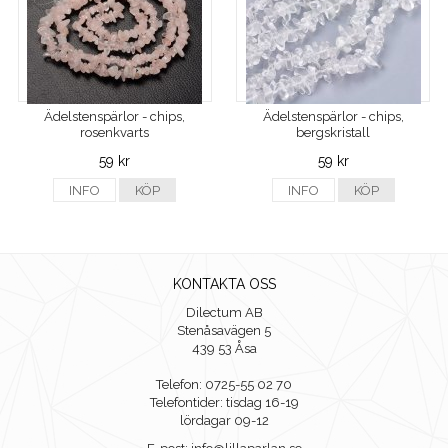
Ädelstenspärlor - chips,
Ädelstenspärlor - chips,
rosenkvarts
bergskristall
59 kr
59 kr
INFO
KÖP
INFO
KÖP
KONTAKTA OSS
Dilectum AB
Stenåsavägen 5
439 53 Åsa
Telefon: 0725-55 02 70
Telefontider: tisdag 16-19
lördagar 09-12