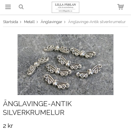
Startsida
Metall
Änglavingar
Änglavinge-Antik silverkrumelur
Produkten har blivit tillagd i
varukorgen
ÄNGLAVINGE-ANTIK
SILVERKRUMELUR
2 kr