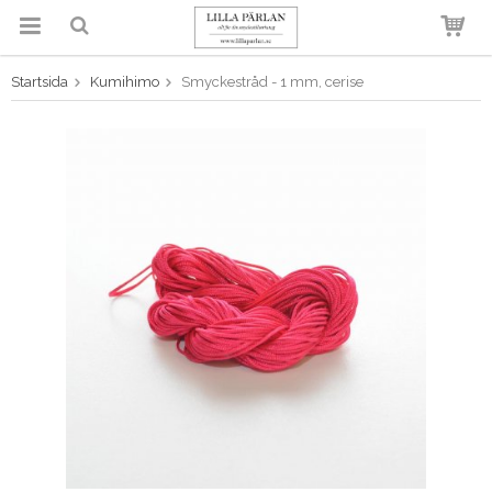
Startsida
Kumihimo
Smyckestråd - 1 mm, cerise
Produkten har blivit tillagd i
varukorgen