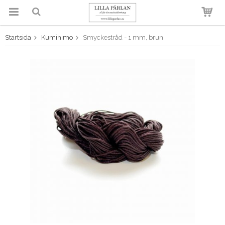
Startsida
Kumihimo
Smyckestråd - 1 mm, brun
Produkten har blivit tillagd i
varukorgen