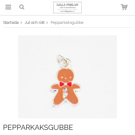
Startsida
Jul och rött
Pepparkaksgubbe
Produkten har blivit tillagd i
varukorgen
PEPPARKAKSGUBBE