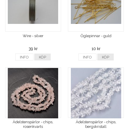
Wire - silver
Öglepinnar - guld
39 kr
10 kr
INFO
KÖP
INFO
KÖP
Ädelstenspärlor - chips,
Ädelstenspärlor - chips,
rosenkvarts
bergskristall