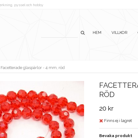
lverkning, pyssel och hobby
HEM
VILLKOR
Facetterade glaspärlor - 4 mm, röd
FACETTERA
RÖD
20 kr
Finns ej i lagret
Bevaka produkt