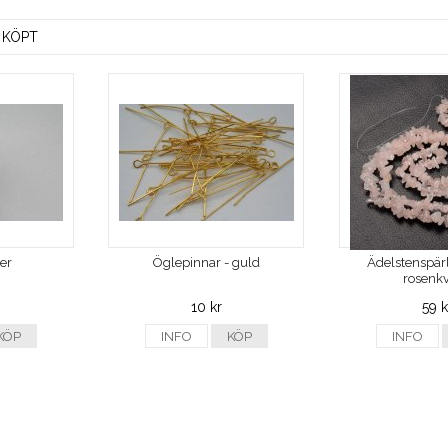
 KÖPT
ver
Öglepinnar - guld
Ädelstenspärl
rosenkv
10 kr
59 k
KÖP
INFO
KÖP
INFO