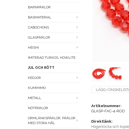
BARNPÄRLOR
BASMATERIAL
CABOCHONS
GLASPÄRLOR
HEISHI
IMITERAD TURKOS, HOWLITE
JUL OCH RÖTT
KEDJOR
KUMIHIMO
LÄGG I ÖNSKELIST
METALL
Artikelnummer:
NÖTPÄRLOR
GLASP-FAC-4-ROD
ORMLÄNKSPÄRLOR, PÄRLOR
Direktlänk:
MED STORA HÅL
Högerklicka och kopi