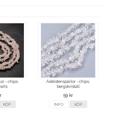
or - chips,
Ädelstenspärlor - chips,
arts
bergskristall
r
59 kr
KÖP
INFO
KÖP