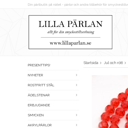
Din pärlbutik på nätet - pärlor och andra tillbehör för smyckestil
Startsida
Jul och rött
PRESENTTIPS!
NYHETER
ROSTFRITT STÅL
ÄDELSTENAR
ERBJUDANDE
SMYCKEN
AKRYLPÄRLOR