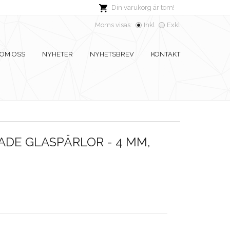
Din varukorg är tom!
Moms visas:
Inkl
Exkl
OM OSS
NYHETER
NYHETSBREV
KONTAKT
DE GLASPÄRLOR - 4 MM,