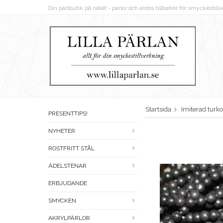
Din pärlbutik på nätet - pärlor och andra tillbehör för smyckestil
Startsida
Imiterad turko
PRESENTTIPS!
NYHETER
ROSTFRITT STÅL
ÄDELSTENAR
ERBJUDANDE
SMYCKEN
AKRYLPÄRLOR