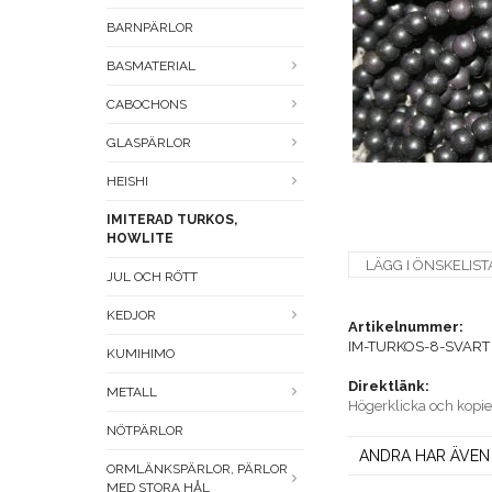
BARNPÄRLOR
BASMATERIAL
CABOCHONS
GLASPÄRLOR
HEISHI
IMITERAD TURKOS,
HOWLITE
LÄGG I ÖNSKELIST
JUL OCH RÖTT
KEDJOR
Artikelnummer:
IM-TURKOS-8-SVART
KUMIHIMO
Direktlänk:
METALL
Högerklicka och kopi
NÖTPÄRLOR
ANDRA HAR ÄVEN
ORMLÄNKSPÄRLOR, PÄRLOR
MED STORA HÅL