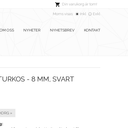
Din varukorg är tom!
Moms visas:
Inkl
Exkl
OM OSS
NYHETER
NYHETSBREV
KONTAKT
TURKOS - 8 MM, SVART
KORG »
g: