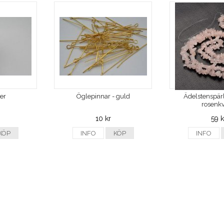
ver
Öglepinnar - guld
Ädelstenspärl
rosenkv
10 kr
59 k
KÖP
INFO
KÖP
INFO