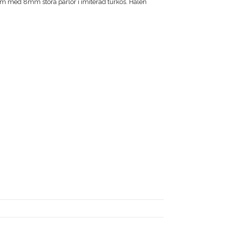
cm med 8mm stora pärlor i imiterad turkos. Hålen