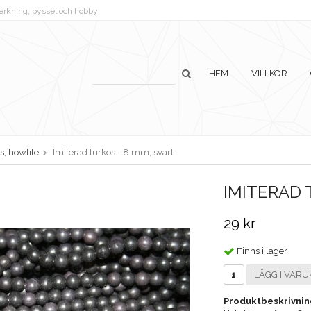
lverkning, pyssel och hobby
HEM
VILLKOR
s, howlite
Imiterad turkos - 8 mm, svart
IMITERAD 
29 kr
Finns i lager
LÄGG I VARU
Produktbeskrivnin