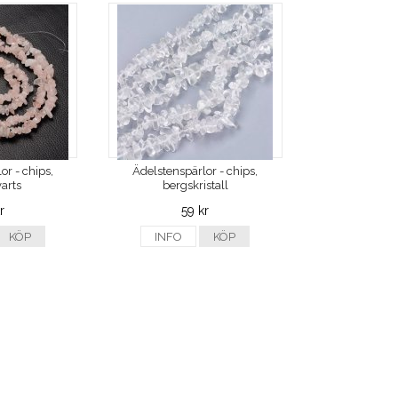
or - chips,
Ädelstenspärlor - chips,
arts
bergskristall
r
59 kr
KÖP
INFO
KÖP