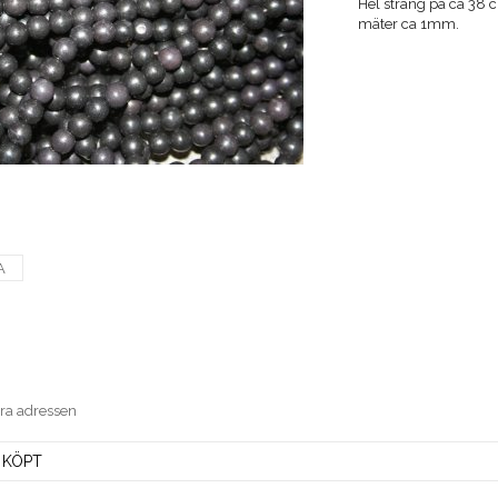
Hel sträng på ca 38 
mäter ca 1mm.
A
era adressen
 KÖPT