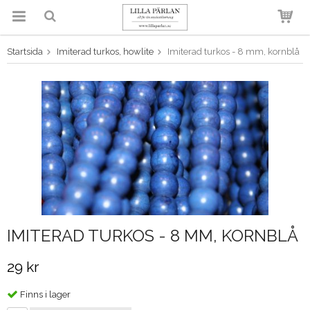
Startsida
Imiterad turkos, howlite
Imiterad turkos - 8 mm, kornblå
Produkten har blivit tillagd i
varukorgen
IMITERAD TURKOS - 8 MM, KORNBLÅ
29 kr
Finns i lager