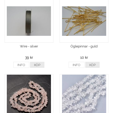
Wire - silver
Öglepinnar - guld
39 kr
10 kr
INFO
KÖP
INFO
KÖP