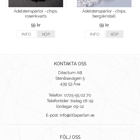
Ädelstenspärlor - chips,
Ädelstenspärlor - chips,
rosenkvarts
bergskristall
59 kr
59 kr
INFO
KÖP
INFO
KÖP
KONTAKTA OSS
Dilectum AB
Stenåsavägen 5
439 53 Åsa
Telefon: 0725-55 02 70
Telefontider: tisdag 16-19
lördagar 09-12
E-post: info@lillaparlan.se
FÖLJ OSS