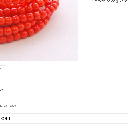
1 sträng på ca 38 cm
A
-6
era adressen
 KÖPT