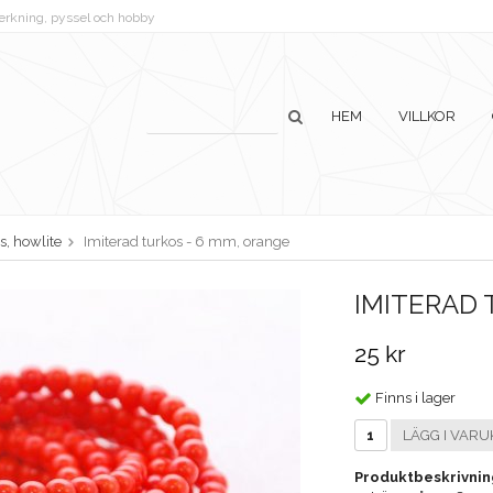
lverkning, pyssel och hobby
HEM
VILLKOR
s, howlite
Imiterad turkos - 6 mm, orange
IMITERAD 
25 kr
Finns i lager
LÄGG I VARU
Produktbeskrivnin