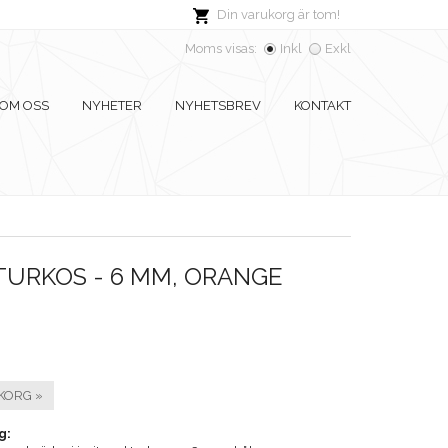
Din varukorg är tom!
Moms visas:
Inkl
Exkl
OM OSS
NYHETER
NYHETSBREV
KONTAKT
TURKOS - 6 MM, ORANGE
KORG »
g: