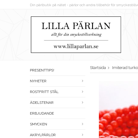
Din pärlbutik på nätet - pärlor och andra tillbehör för smyckestil
Startsida
Imiterad turko
PRESENTTIPS!
NYHETER
ROSTFRITT STÅL
ÄDELSTENAR
ERBJUDANDE
SMYCKEN
AKRYLPÄRLOR