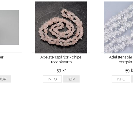
ver
Ädelstenspärlor - chips,
Ädelstenspärl
rosenkvarts
bergskri
59 kr
59 k
KÖP
INFO
KÖP
INFO