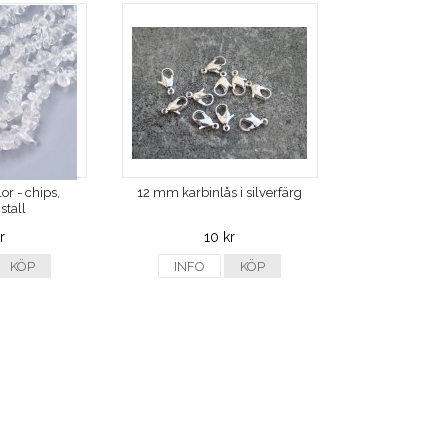
or - chips,
12 mm karbinlås i silverfärg
stall
r
10 kr
KÖP
INFO
KÖP