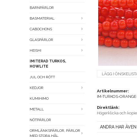
BARNPÄRLOR
BASMATERIAL
CABOCHONS
GLASPÄRLOR
HEISHI
IMITERAD TURKOS,
HOWLITE
LÄGG I ÖNSKELIST
JUL OCH RÖTT
KEDJOR
Artikelnummer:
IM-TURKOS-ORANGE
KUMIHIMO
Direktlänk:
METALL
Högerklicka och kopi
NÖTPÄRLOR
ANDRA HAR ÄVEN
ORMLÄNKSPÄRLOR, PÄRLOR
MED STORA HÅL