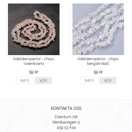
Ädelstenspärlor - chips,
Ädelstenspärlor - chips,
rosenkvarts
bergskristall
59 kr
59 kr
INFO
KÖP
INFO
KÖP
KONTAKTA OSS
Dilectum AB
Stenåsavägen 5
439 53 Åsa