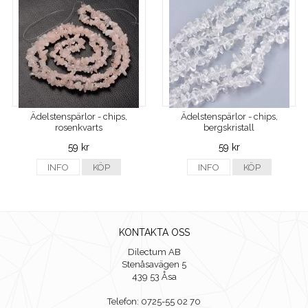
Ädelstenspärlor - chips,
Ädelstenspärlor - chips,
rosenkvarts
bergskristall
59 kr
59 kr
INFO
KÖP
INFO
KÖP
KONTAKTA OSS
Dilectum AB
Stenåsavägen 5
439 53 Åsa
Telefon: 0725-55 02 70