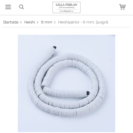
Startsida
Heishi
6 mm
Heishipärlor - 6 mm, ljusgrå
Produkten har blivit tillagd i
varukorgen