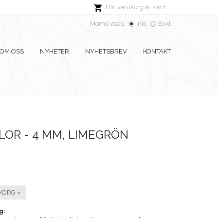
Din varukorg är tom!
Moms visas:
Inkl
Exkl
OM OSS
NYHETER
NYHETSBREV
KONTAKT
LOR - 4 MM, LIMEGRÖN
KORG »
g: