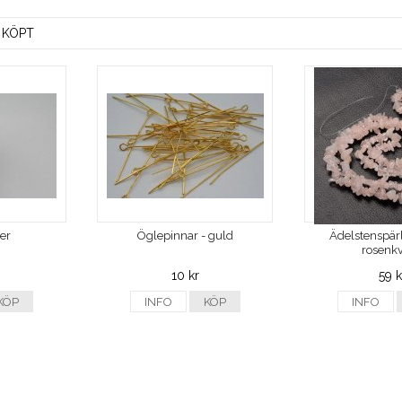
 KÖPT
ver
Öglepinnar - guld
Ädelstenspärl
rosenkv
10 kr
59 k
KÖP
INFO
KÖP
INFO