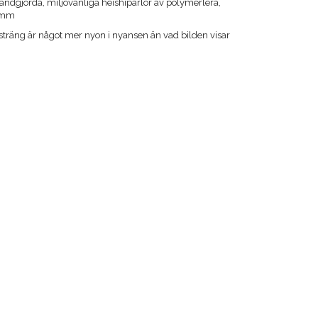
andgjorda, miljövänliga heishipärlor av polymerlera,
1 mm
sträng är något mer nyon i nyansen än vad bilden visar