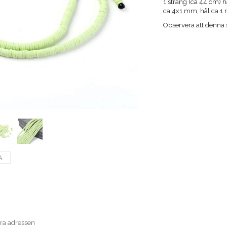
1 sträng (ca 44 cm) h
ca 4x1 mm, hål ca 
Observera att denna 
A
era adressen