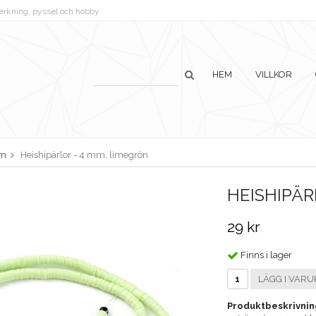
lverkning, pyssel och hobby
HEM
VILLKOR
m
Heishipärlor - 4 mm, limegrön
HEISHIPÄR
29 kr
Finns i lager
LÄGG I VARU
Produktbeskrivnin