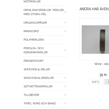
NÖTPÄRLOR
ANDRA HAR ÄVEN
ORMLÄNKSPÄRLOR, PÄRLOR
MED STORA HÅL
ORGANZAPÅSAR
PARACORD
POLYMERLERA
PORSLIN- OCH
KERAMIKPÄRLOR
PRESENTKORT
Wire - sil
SMYCKEN & DELAR
39 kr
SNÄCKSKALSPÄRLOR
INFO
SÖTVATTENSPÄRLOR
TILLBEHÖR
TRÅD, WIRE OCH BAND