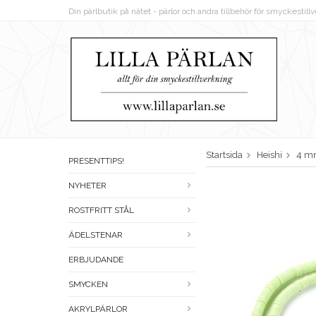
Din pärlbutik på nätet - pärlor och andra tillbehör för smyckestil
Startsida
Heishi
4 m
PRESENTTIPS!
NYHETER
ROSTFRITT STÅL
ÄDELSTENAR
ERBJUDANDE
SMYCKEN
AKRYLPÄRLOR