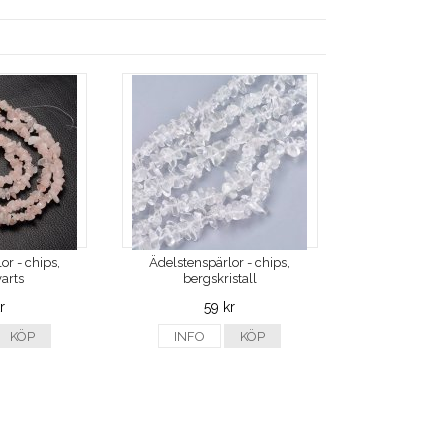
or - chips,
Ädelstenspärlor - chips,
arts
bergskristall
r
59 kr
KÖP
INFO
KÖP