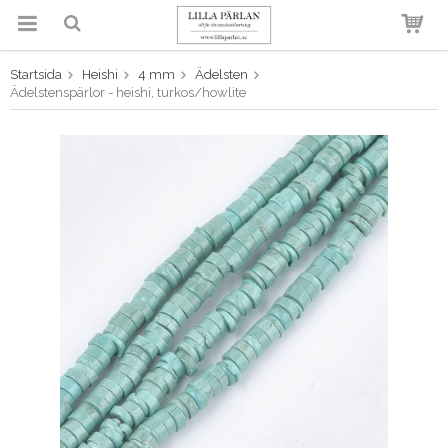
Startsida
Heishi
4 mm
Ädelsten
Produkten har blivit tillagd i
Ädelstenspärlor - heishi, turkos/howlite
varukorgen