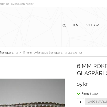
lverkning, pyssel och hobby
HEM
VILLKOR
Transparanta
6 mm rökfärgade transparanta glaspärlor
6 MM RÖK
GLASPÄRL
15 kr
Finns i lager
LÄGG I VARU