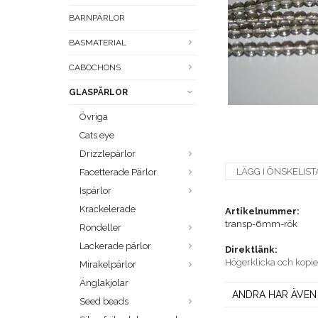
BARNPÄRLOR
BASMATERIAL
CABOCHONS
GLASPÄRLOR
Övriga
Cats eye
Drizzlepärlor
LÄGG I ÖNSKELIST
Facetterade Pärlor
Ispärlor
Krackelerade
Artikelnummer:
transp-6mm-rök
Rondeller
Lackerade pärlor
Direktlänk:
Högerklicka och kopi
Mirakelpärlor
Änglakjolar
ANDRA HAR ÄVEN
Seed beads