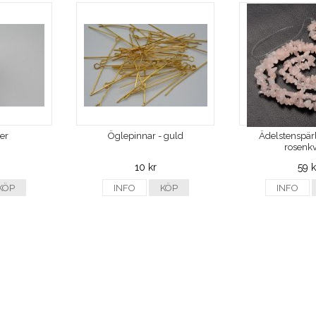
ver
Öglepinnar - guld
Ädelstenspärl
rosenkv
10 kr
59 k
KÖP
INFO
KÖP
INFO