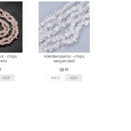
or - chips,
Ädelstenspärlor - chips,
arts
bergskristall
r
59 kr
KÖP
INFO
KÖP