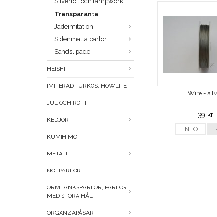
Silverfoil och lampwork
Transparanta
Jadeimitation
Sidenmatta pärlor
Sandslipade
HEISHI
IMITERAD TURKOS, HOWLITE
Wire - sil
JUL OCH RÖTT
39 kr
KEDJOR
INFO
KUMIHIMO
METALL
NÖTPÄRLOR
ORMLÄNKSPÄRLOR, PÄRLOR
MED STORA HÅL
ORGANZAPÅSAR