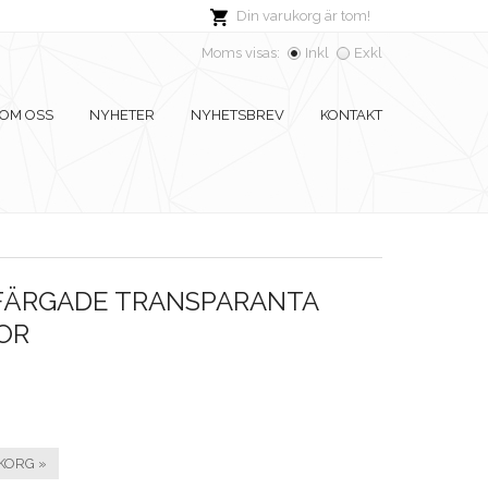
Din varukorg är tom!
Moms visas:
Inkl
Exkl
OM OSS
NYHETER
NYHETSBREV
KONTAKT
FÄRGADE TRANSPARANTA
OR
KORG »