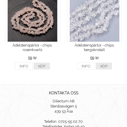
Ädelstenspärlor - chips,
Ädelstenspärlor - chips,
rosenkvarts
bergskristall
59 kr
59 kr
INFO
KÖP
INFO
KÖP
KONTAKTA OSS
Dilectum AB
Stenåsavägen 5
439 53 Åsa
Telefon: 0725-55 02 70
Telefontider: tisdag 16-19