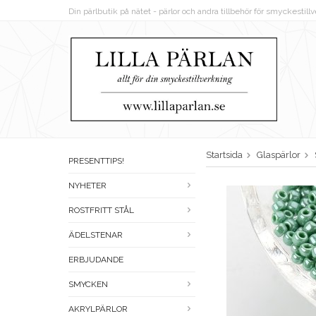
Din pärlbutik på nätet - pärlor och andra tillbehör för smyckestil
Startsida
Glaspärlor
PRESENTTIPS!
NYHETER
ROSTFRITT STÅL
ÄDELSTENAR
ERBJUDANDE
SMYCKEN
AKRYLPÄRLOR