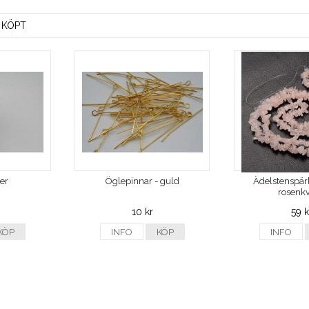
 KÖPT
ver
Öglepinnar - guld
Ädelstenspärl
rosenkv
10 kr
59 k
KÖP
INFO
KÖP
INFO