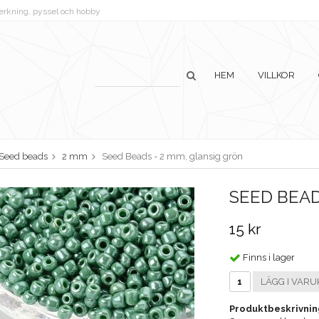
lverkning, pyssel och hobby
HEM
VILLKOR
Seed beads
2 mm
Seed Beads - 2 mm, glansig grön
SEED BEAD
15 kr
Finns i lager
LÄGG I VARU
Produktbeskrivnin