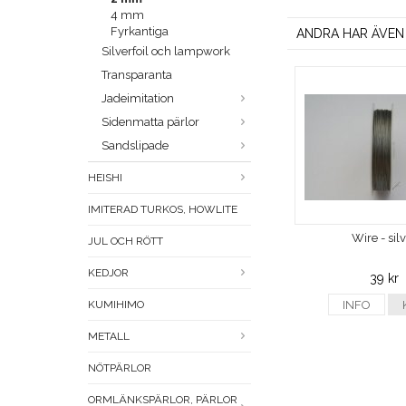
4 mm
Fyrkantiga
ANDRA HAR ÄVEN
Silverfoil och lampwork
Transparanta
Jadeimitation
Sidenmatta pärlor
Sandslipade
HEISHI
IMITERAD TURKOS, HOWLITE
Wire - sil
JUL OCH RÖTT
KEDJOR
39 kr
KUMIHIMO
INFO
METALL
NÖTPÄRLOR
ORMLÄNKSPÄRLOR, PÄRLOR