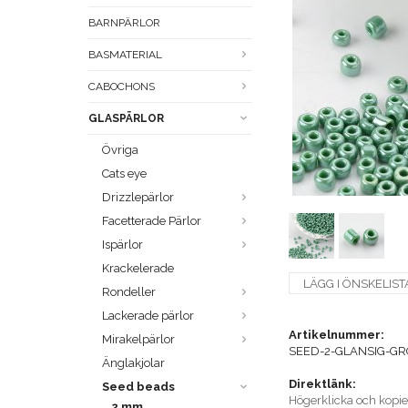
BARNPÄRLOR
BASMATERIAL
CABOCHONS
GLASPÄRLOR
Övriga
Cats eye
Drizzlepärlor
Facetterade Pärlor
Ispärlor
Krackelerade
LÄGG I ÖNSKELIST
Rondeller
Lackerade pärlor
Artikelnummer:
Mirakelpärlor
SEED-2-GLANSIG-G
Änglakjolar
Direktlänk:
Seed beads
Högerklicka och kopi
2 mm