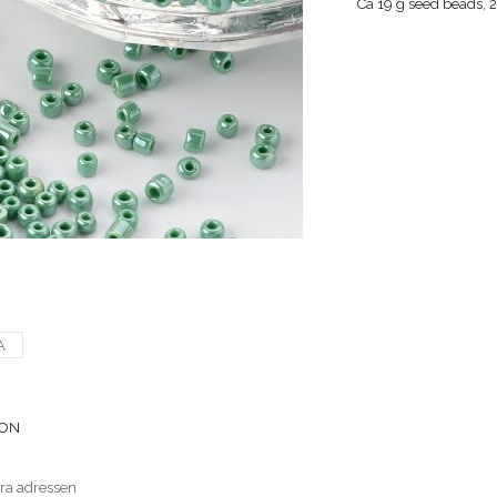
Ca 19 g seed beads, 
A
RON
era adressen