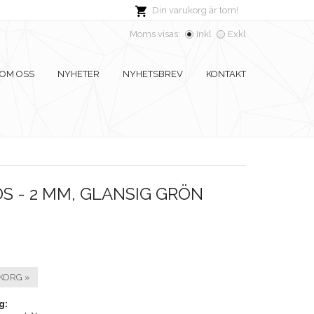
Din varukorg är tom!
Moms visas:
Inkl
Exkl
OM OSS
NYHETER
NYHETSBREV
KONTAKT
S - 2 MM, GLANSIG GRÖN
KORG »
g: