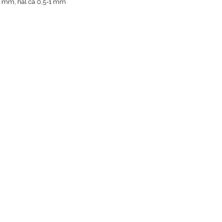
2 mm, hål ca 0,5-1 mm