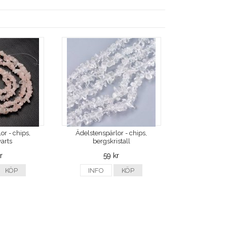
or - chips,
Ädelstenspärlor - chips,
arts
bergskristall
r
59 kr
KÖP
INFO
KÖP