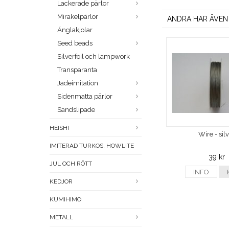
Lackerade pärlor
Mirakelpärlor
ANDRA HAR ÄVEN
Änglakjolar
Seed beads
Silverfoil och lampwork
Transparanta
Jadeimitation
Sidenmatta pärlor
Sandslipade
HEISHI
Wire - sil
IMITERAD TURKOS, HOWLITE
39 kr
JUL OCH RÖTT
INFO
KEDJOR
KUMIHIMO
METALL