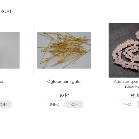
 KÖPT
ver
Öglepinnar - guld
Ädelstenspärl
rosenkv
10 kr
59 k
KÖP
INFO
KÖP
INFO