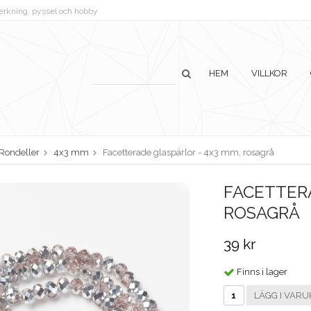
lverkning, pyssel och hobby
HEM
VILLKOR
Rondeller
4x3 mm
Facetterade glaspärlor - 4x3 mm, rosagrå
FACETTERA
ROSAGRÅ
39 kr
Finns i lager
LÄGG I VARU