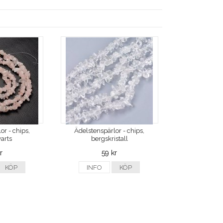
or - chips,
Ädelstenspärlor - chips,
arts
bergskristall
r
59 kr
KÖP
INFO
KÖP