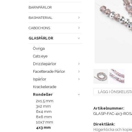
BARNPÄRLOR
BASMATERIAL
CABOCHONS
GLASPÄRLOR
Övriga
Cats eye
Drizzlepärlor
Facetterade Pärlor
Ispärlor
Krackelerade
LÄGG I ÖNSKELIST
Rondeller
2x1,5 mm
3x2 mm
Artikelnummer:
6x4 mm
GLASP-FAC-4x3-RO
8x6 mm
10x7 mm
Direktlänk:
4x3 mm
Högerklicka och kopi