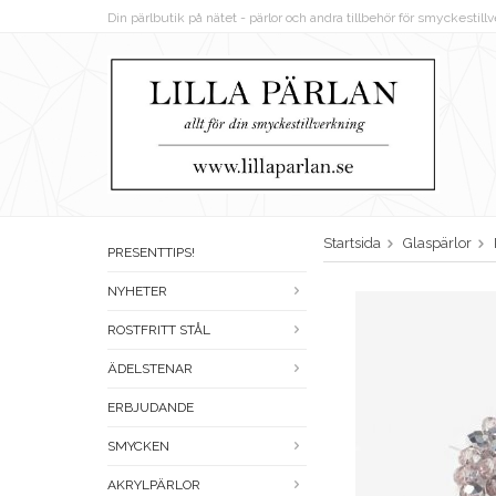
Din pärlbutik på nätet - pärlor och andra tillbehör för smyckestil
Startsida
Glaspärlor
PRESENTTIPS!
NYHETER
ROSTFRITT STÅL
ÄDELSTENAR
ERBJUDANDE
SMYCKEN
AKRYLPÄRLOR