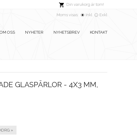
Din varukorg är tom!
Moms visas:
Inkl
Exkl
OM OSS
NYHETER
NYHETSBREV
KONTAKT
DE GLASPÄRLOR - 4X3 MM,
KORG »