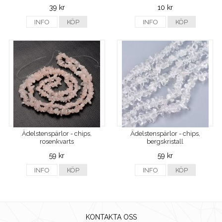
39 kr
10 kr
INFO
KÖP
INFO
KÖP
Ädelstenspärlor - chips,
Ädelstenspärlor - chips,
rosenkvarts
bergskristall
59 kr
59 kr
INFO
KÖP
INFO
KÖP
KONTAKTA OSS